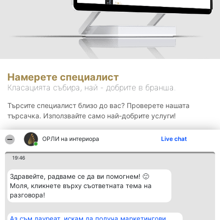
Намерете специалист
Класацията събира, най - добрите в бранша.
Търсите специалист близо до вас? Проверете нашата
търсачка. Използвайте само най-добрите услуги!
ОРЛИ на интериора
Live chat
Търсене
19:46
Здравейте, радваме се да ви помогнем! 🙂
Моля, кликнете върху съответната тема на
разговора!
Аз съм лауреат, искам да получа маркетингови
Организатор на
Класация
Контакти