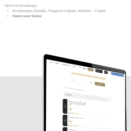
Орли на интериора
Интериорен Дизайн, Пердета и Щори, Мебели - София
Home your Home