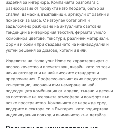
изделия за интериора. Компанията разполага с
разнообразие от продукти като пердета, бельо за
спалня, дамаски, възглавници, артикули от хавлии и
покривки за маса. С натрупан богат опит и
задълбочено разбиране на актуалните световни
тенденции в интериорния текстил, фирмата умело
комбинира цветове, текстури, различни материали,
форми и обеми при създаването на индивидуални и
уютни решения за домове, хотели и вили.
Изделията на Home your Home се характеризират с
високо качество и впечатляващ дизайн, като по този
начин отговарят и на най-високите стандарти и
предпочитания. Професионалният екип предоставя
консултации, насочени към намиране на най-
подходящата комбинация от модели, тъкани и десени
за постигане на желаната атмосфера и комфорт във
всяко пространство. Компанията се нарежда сред
лидерите в сектора си в България, като подчертава
индивидуалния подход и вниманието към детайла.