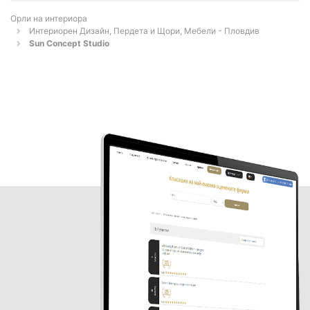
Орли на интериора
Интериорен Дизайн, Пердета и Щори, Мебели - Пловдив
Sun Concept Studio