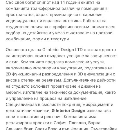
Със своя богат опит от над 14 години екипът на
компанията трансформира различни помещения в
пространства, характеризиращи се с хармония,
индивидуалност и изразена естетика. Работата на
студиото се отличава с професионализъм, внимателен
подбор на детайлите и умело съчетаване на цветови
комбинации, форми и текстури.
Основната цел на G Interior Design LTD е изграждането
на интериори, които създават усещане за завършеност
и стил. Компанията предлага комплексни услуги,
включително интериорни консултации, подготовка на
2D функционални разпределения и 3D визуализации с
висока степен на реализъм. Допълнителните дейности
на студиото включват проектиране и дизайн на
мебели, изготвяне на техническа документация, както
и управление на процеса на изпълнение.
Специализирав в смолисти покрития, микроцимент и
декоративни мазилки,
G Interior Design
изпъква със
своите иновативни решения. Компанията има
реализирани проекти в София, Пловдив, Варна,
Слънчев бряг, Свети Влас и във Франция. Съчетавайки