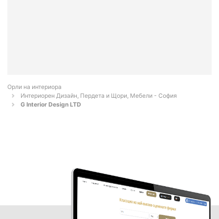
Орли на интериора
Интериорен Дизайн, Пердета и Щори, Мебели - София
G Interior Design LTD