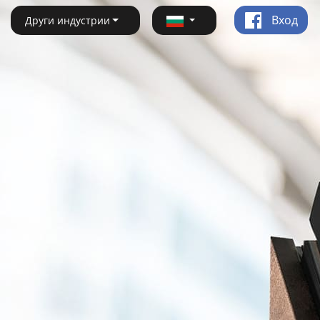
Вход
Други индустрии