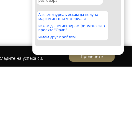
разговора!
Аз съм лауреат, искам да получа
маркетингови материали
искам да регистрирам фирмата си в
проекта "Орли"
Имам друг проблем
Проверете
ладите на успеха си.
elen Koss Interiors
се отличава с многобройни
дещ специалист в областта на интериорния
на от Хелън Кос и през годините се е