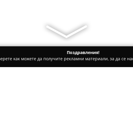
Поздравления!
ерете как можете да получите рекламни материали, за да се нас
ета и Щори, Мебели - София
Helen Koss Interiors
Относно компанията:
Базирано в София, студиото
H
награди и признание като во
дизайн. Компанията е създаде