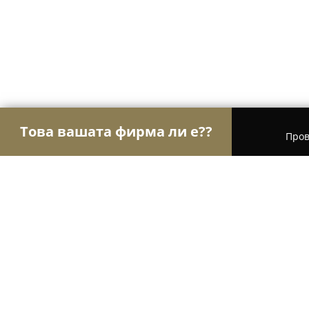
Това вашата фирма ли е??
Пров
Орли на интериора
Интериорен Дизайн, Перд
Helen Koss Interiors