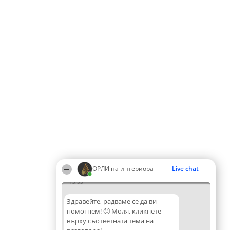
ОРЛИ на интериора
Live chat
13:55
Здравейте, радваме се да ви
помогнем! 🙂 Моля, кликнете
върху съответната тема на