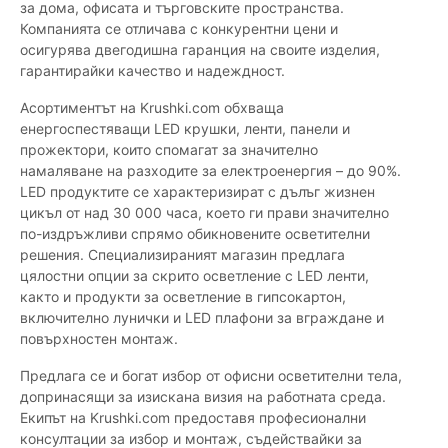
за дома, офисата и търговските пространства.
Компанията се отличава с конкурентни цени и
осигурява двегодишна гаранция на своите изделия,
гарантирайки качество и надеждност.
Асортиментът на Krushki.com обхваща
енергоспестяващи LED крушки, ленти, панели и
прожектори, които спомагат за значително
намаляване на разходите за електроенергия – до 90%.
LED продуктите се характеризират с дълъг жизнен
цикъл от над 30 000 часа, което ги прави значително
по-издръжливи спрямо обикновените осветителни
решения. Специализираният магазин предлага
цялостни опции за скрито осветление с LED ленти,
както и продукти за осветление в гипсокартон,
включително лунички и LED плафони за вграждане и
повърхностен монтаж.
Предлага се и богат избор от офисни осветителни тела,
допринасящи за изискана визия на работната среда.
Екипът на Krushki.com предоставя професионални
консултации за избор и монтаж, съдействайки за