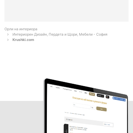
Орли на интериора
Интериорен Дизайн, Пердета и Щори, Мебели - София
Krushki.com