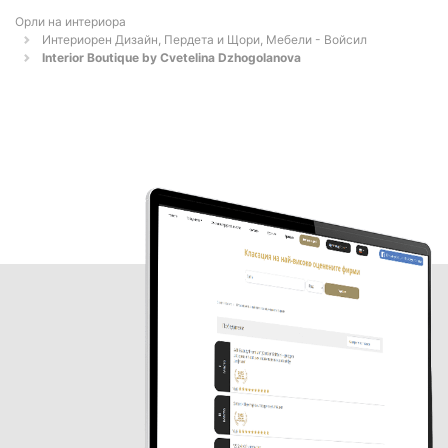
Орли на интериора
Интериорен Дизайн, Пердета и Щори, Мебели - Войсил
Interior Boutique by Cvetelina Dzhogolanova