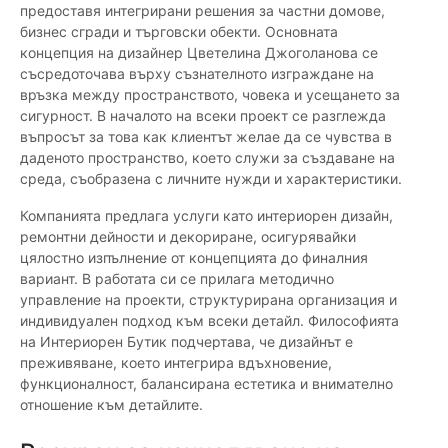
предоставя интегрирани решения за частни домове,
бизнес сгради и търговски обекти. Основната
концепция на дизайнер Цветелина Джоголанова се
съсредоточава върху съзнателното изграждане на
връзка между пространството, човека и усещането за
сигурност. В началото на всеки проект се разглежда
въпросът за това как клиентът желае да се чувства в
даденото пространство, което служи за създаване на
среда, съобразена с личните нужди и характеристики.
Компанията предлага услуги като интериорен дизайн,
ремонтни дейности и декориране, осигурявайки
цялостно изпълнение от концепцията до финалния
вариант. В работата си се прилага методично
управление на проекти, структурирана организация и
индивидуален подход към всеки детайл. Философията
на Интериорен Бутик подчертава, че дизайнът е
преживяване, което интегрира вдъхновение,
функционалност, балансирана естетика и внимателно
отношение към детайлите.