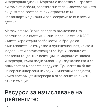
интериорния дизайн. Марката е известна с широката
си гама от мебели, осветителни тела и аксесоари, като
акцентът се поставя върху страстта към
нестандартния дизайн и разнообразието във всеки
детайл.
Магазинът във Варна предлага възможност за
запознаване с пъстрия и изненадващ свят на KARE,
където характерни особености на бранда са
съчетаването на изкуство и функционалност, както и
модерният и впечатляващ стил. Вдъхновените от
световни тенденции колекции на марката създават
интериори, които подчертават индивидуалността и се
отличават от масовите продукти. Тук могат да бъдат
намерени интересни находки и уникални предмети,
които превръщат интериора в отражение на личен
стил и емоция.
Ресурси за изчисляване на
рейтингите: