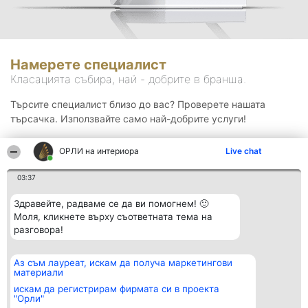
Намерете специалист
Класацията събира, най - добрите в бранша.
Търсите специалист близо до вас? Проверете нашата
търсачка. Използвайте само най-добрите услуги!
ОРЛИ на интериора
Live chat
Търсене
03:37
Здравейте, радваме се да ви помогнем! 🙂
Моля, кликнете върху съответната тема на
разговора!
Аз съм лауреат, искам да получа маркетингови
Организатор на
Класация
Контакти
материали
класиране
Победители
Контакти
Beautiful Company S.R.L.
Списък на
искам да регистрирам фирмата си в проекта
BulevardulAleea Timișul De
всички
"Орли"
Sus Nr. 2, Bl. A30, Sc. A, Et.
победители