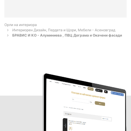
Орли на интериора
Интериорен Дизайн, Пердета и Щори, Мебели - Асеновград
БРАВИС И КО - Алуминиева , ПВЦ Дограма и Окачени фасади