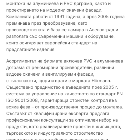
монтажа на алуминиева и PVC дограма, както и
проектирането на модерни окачени фасади.
Компанията работи от 1991 година, а през 2005 година
преминава през преобразуване, като
производствената ѝ база се намира в Асеновград и
разполага със съвременни машини и оборудване,
които осигуряват европейски стандарт на
предлаганите изделия.
Асортиментът на фирмата включва PVC и алуминиева
дограма от реномирани производители, различни
видове окачени и вентилируеми фасади,
стъклопакети, щори и врати с марката Hörmann.
Съществено предимство е въведената през 2005 г.
система за управление на качеството по стандарт EN
ISO 9001:2008, гарантираща стриктен контрол във
всяка фаза – от производствения процес до монтажа.
Съставът от квалифицирани експерти предлага
професионални консултации за оптимален избор на
продукти, като реализираните проекти в жилищното,
търговското и индустриалното строителство
свидетелстват за устойчиво високо качество и