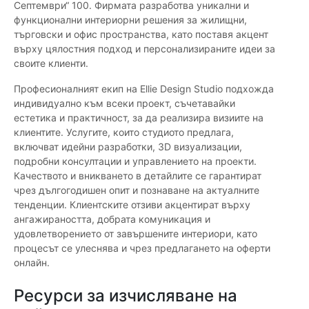
Септември“ 100. Фирмата разработва уникални и
функционални интериорни решения за жилищни,
търговски и офис пространства, като поставя акцент
върху цялостния подход и персонализираните идеи за
своите клиенти.
Професионалният екип на Ellie Design Studio подхожда
индивидуално към всеки проект, съчетавайки
естетика и практичност, за да реализира визиите на
клиентите. Услугите, които студиото предлага,
включват идейни разработки, 3D визуализации,
подробни консултации и управлението на проекти.
Качеството и вникването в детайлите се гарантират
чрез дългогодишен опит и познаване на актуалните
тенденции. Клиентските отзиви акцентират върху
ангажираността, добрата комуникация и
удовлетворението от завършените интериори, като
процесът се улеснява и чрез предлагането на оферти
онлайн.
Ресурси за изчисляване на