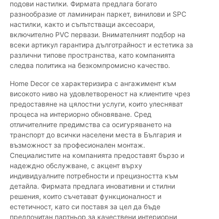
подови настилки. Фирмата предлага богато
разнообразие от ламиниран паркет, винилови и SPC
настилки, както и съпътстващи аксесоари,
включително PVC первази. Внимателният подбор на
всеки артикул гарантира дълготрайност и естетика за
различни типове пространства, като компанията
следва политика на безкомпромисно качество.
Home Decor се характеризира с ангажимент към
високото ниво на удовлетвореност на клиентите чрез
предоставяне на цялостни услуги, които улесняват
процеса на интериорно обновяване. Сред
отличителните предимства са осигуряването на
транспорт до всички населени места в България и
възможност за професионален монтаж.
Специалистите на компанията предоставят бързо и
надеждно обслужване, с акцент върху
индивидуалните потребности и прецизността към
детайла. Фирмата предлага иновативни и стилни
решения, които съчетават функционалност и
естетичност, като си поставя за цел да бъде
предпочитан партньор за качествени интериорни