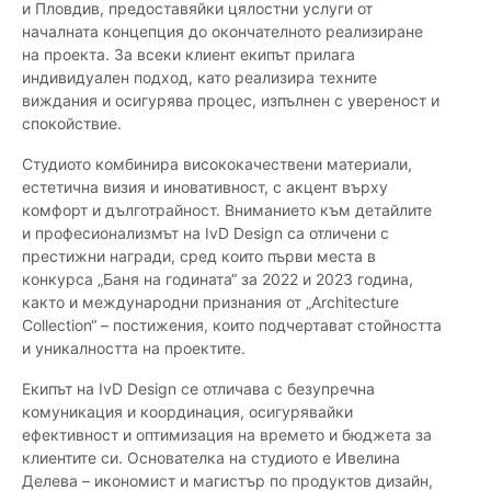
и Пловдив, предоставяйки цялостни услуги от
началната концепция до окончателното реализиране
на проекта. За всеки клиент екипът прилага
индивидуален подход, като реализира техните
виждания и осигурява процес, изпълнен с увереност и
спокойствие.
Студиото комбинира висококачествени материали,
естетична визия и иновативност, с акцент върху
комфорт и дълготрайност. Вниманието към детайлите
и професионализмът на IvD Design са отличени с
престижни награди, сред които първи места в
конкурса „Баня на годината“ за 2022 и 2023 година,
както и международни признания от „Architecture
Collection“ – постижения, които подчертават стойността
и уникалността на проектите.
Екипът на IvD Design се отличава с безупречна
комуникация и координация, осигурявайки
ефективност и оптимизация на времето и бюджета за
клиентите си. Основателка на студиото е Ивелина
Делева – икономист и магистър по продуктов дизайн,