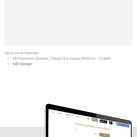
Орли на интериора
Интериорен Дизайн, Пердета и Щори, Мебели - София
IvD Design