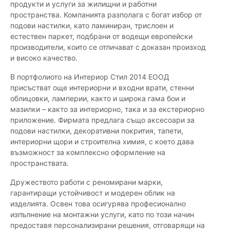
продукти и услуги за жилищни и работни
пространства. Компанията разполага с богат избор от
подови настилки, като ламиниран, трислоен и
естествен паркет, подбрани от водещи европейски
производители, които се отличават с доказан произход
и високо качество.
В портфолиото на Интериор Стил 2014 ЕООД
присъстват още интериорни и входни врати, стенни
облицовки, ламперии, както и широка гама бои и
мазилки – както за интериорно, така и за екстериорно
приложение. Фирмата предлага също аксесоари за
подови настилки, декоративни покрития, тапети,
интериорни щори и строителна химия, с което дава
възможност за комплексно оформление на
пространствата.
Дружеството работи с реномирани марки,
гарантиращи устойчивост и модерен облик на
изделията. Освен това осигурява професионално
изпълнение на монтажни услуги, като по този начин
предоставя персонализирани решения, отговарящи на