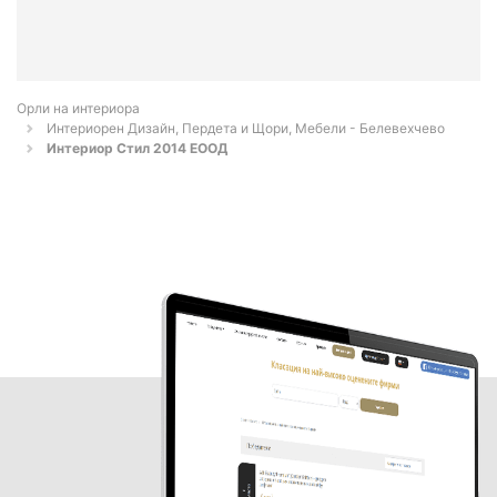
Орли на интериора
Интериорен Дизайн, Пердета и Щори, Мебели - Белевехчево
Интериор Стил 2014 ЕООД