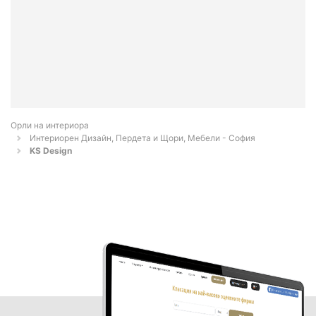
Орли на интериора
Интериорен Дизайн, Пердета и Щори, Мебели - София
KS Design