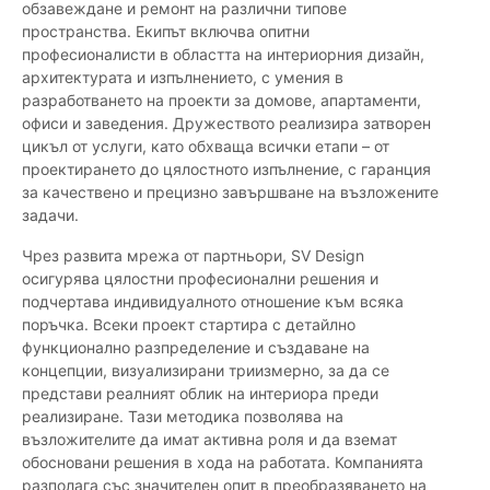
обзавеждане и ремонт на различни типове
пространства. Екипът включва опитни
професионалисти в областта на интериорния дизайн,
архитектурата и изпълнението, с умения в
разработването на проекти за домове, апартаменти,
офиси и заведения. Дружеството реализира затворен
цикъл от услуги, като обхваща всички етапи – от
проектирането до цялостното изпълнение, с гаранция
за качествено и прецизно завършване на възложените
задачи.
Чрез развита мрежа от партньори, SV Design
осигурява цялостни професионални решения и
подчертава индивидуалното отношение към всяка
поръчка. Всеки проект стартира с детайлно
функционално разпределение и създаване на
концепции, визуализирани триизмерно, за да се
представи реалният облик на интериора преди
реализиране. Тази методика позволява на
възложителите да имат активна роля и да вземат
обосновани решения в хода на работата. Компанията
разполага със значителен опит в преобразяването на