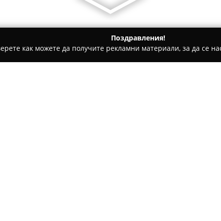
Поздравления!
ерете как можете да получите рекламни материали, за да се нас
ета и Щори, Мебели - София
Дом Хармония/ Dom Harmon
Относно компанията:
Дом Хармония
представлява
специализирана в областта н
оформянето на хармонични и 
години опит в индустрията, д
квалифицирани консултанти, 
обръщат специално внимание
Фирмата предоставя богат из