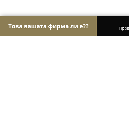
Това вашата фирма ли е??
Пров
Орли на интериора
Интериорен Дизайн, Перд
Дом Хармония/ Dom Harmonia
8.7
(26)
София, бул. „Христо Ботев“ 64