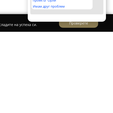
проекта "Орли"
Имам друг проблем
Проверете
ладите на успеха си.
ia
 утвърдена българска компания,
а интериорното обзавеждане и ангажирана с
практични пространства. С над двадесет
ружеството разчита на екип от 25
дизайнери, монтажисти и шивачи, които
 на детайлите във всяка реализирана задача.
бор от интериорни текстили, сред които могат