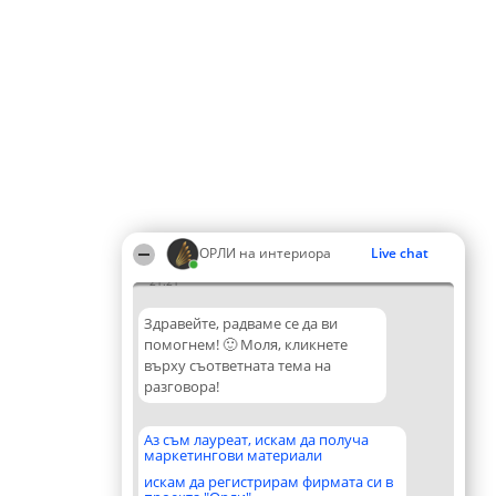
ОРЛИ на интериора
Live chat
21:21
Здравейте, радваме се да ви
помогнем! 🙂 Моля, кликнете
върху съответната тема на
разговора!
Аз съм лауреат, искам да получа
маркетингови материали
искам да регистрирам фирмата си в