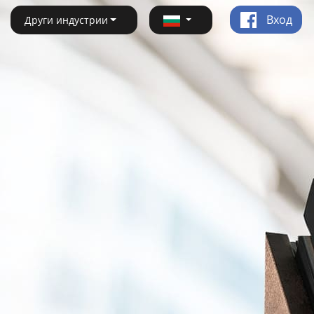
Вход
Други индустрии