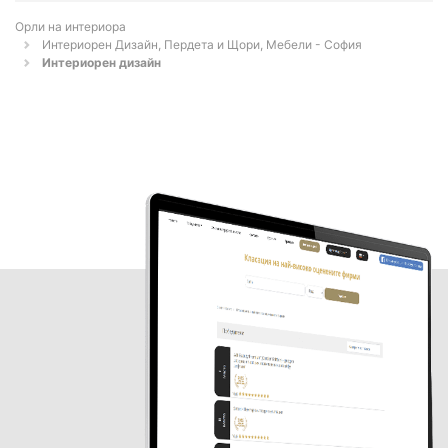
Орли на интериора
Интериорен Дизайн, Пердета и Щори, Мебели - София
Интериорен дизайн