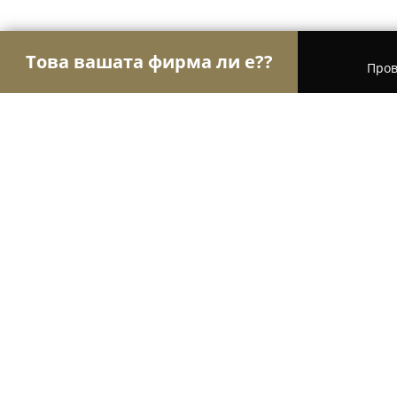
Това вашата фирма ли е??
Пров
Орли на интериора
Интериорен Дизайн, Перд
KILIM WORLD
8.6
(7)
София, Sofia
Покажи телефонния номер