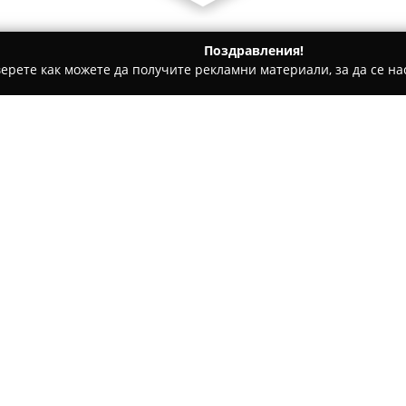
Поздравления!
ерете как можете да получите рекламни материали, за да се нас
ета и Щори, Мебели - София
KILIM WORLD
Относно компанията:
KILIM WORLD
се утвърждава 
обширна гама от килими и по
булевард Андрей Ляпчев 72 и
европейски вносители на ръч
от естествени материали и о
високо качество и индивидуал
В продуктовата линия се вкл
луксозни и дизайнерски кили