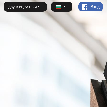
Вход
Други индустрии