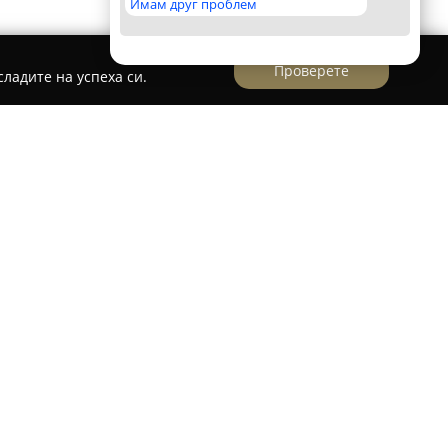
Имам друг проблем
Проверете
ладите на успеха си.
като водещ магазин в София, който предоставя
дови настилки. Магазинът е ситуиран на
 се отличава като един от най-големите
но изработени текстилни продукти, създадени
цветени с натурални багрила. Това осигурява
ност на всеки артикул.
ючват персийски, ориенталски, модерни,
ми, изработени от материали като вълна,