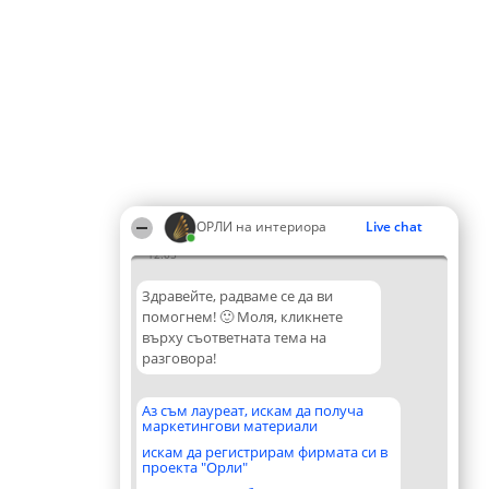
ОРЛИ на интериора
Live chat
12:05
Здравейте, радваме се да ви
помогнем! 🙂 Моля, кликнете
върху съответната тема на
разговора!
Аз съм лауреат, искам да получа
маркетингови материали
искам да регистрирам фирмата си в
проекта "Орли"