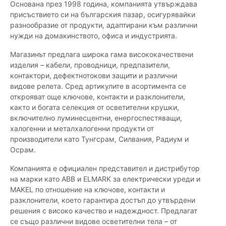
Основана през 1998 година, компанията утвърждава
присъствието си на българския пазар, осигурявайки
разнообразие от продукти, адаптирани към различни
нужди на домакинството, офиса и индустрията.
Магазинът предлага широка гама висококачествени
изделия – кабели, проводници, предпазители,
контактори, дефектнотокови защити и различни
видове релета. Сред артикулите в асортимента се
открояват още ключове, контакти и разклонители,
както и богата селекция от осветителни крушки,
включително луминесцентни, енергоспестяващи,
халогенни и металхалогенни продукти от
производители като Тунгсрам, Силвания, Радиум и
Осрам.
Компанията е официален представител и дистрибутор
на марки като ABB и ELMARK за електрически уреди и
MAKEL по отношение на ключове, контакти и
разклонители, което гарантира достъп до утвърдени
решения с високо качество и надеждност. Предлагат
се също различни видове осветителни тела – от