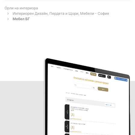
Орли на интериора
Интериорен Дизайн, Пердета и Щори, Мебели - София
Мебел БГ