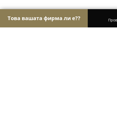
Това вашата фирма ли е??
Пров
Орли на интериора
Интериорен Дизайн, Перд
Паркетен дом - врати
8.4
(16)
Перник, Pernik
Покажи телефонния номер