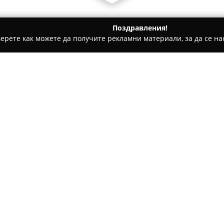
Поздравления!
ерете как можете да получите рекламни материали, за да се нас
ета и Щори, Мебели - Перник
Паркетен дом - врати
Относно компанията:
Паркетен дом - врати
е добр
специализиран в предлагане
Компанията разполага с широ
включително луксозни модели
плъзгащи се, стандартни, ст
Асортиментът се разширява и
врати, устояващи на огън.
В сферата на подовите насти