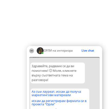
ОРЛИ на интериора
Live chat
06:17
Здравейте, радваме се да ви
помогнем! 🙂 Моля, кликнете
върху съответната тема на
разговора!
Аз съм лауреат, искам да получа
маркетингови материали
искам да регистрирам фирмата си в
проекта "Орли"