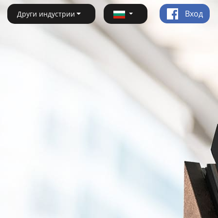
Вход
Други индустрии