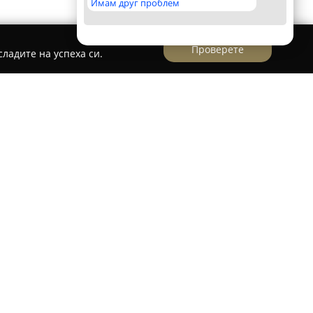
Имам друг проблем
Проверете
ладите на успеха си.
е познат магазин, разположен в Перник,
то на висококачествени интериорни продукти.
ка селекция от интериорни врати,
 с интарзия, двукрили, лакирани варианти,
ъклени, тапетни и фурнировани врати.
 с входни врати за жилища и къщи, както и с
лки фирмата предлага разнообразие от