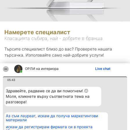
Намерете специалист
Класацията събира, най - добрите в бранша.
Търсите специалист близо до вас? Проверете нашата
търсачка. Използвайте само най-добрите услуги!
ОРЛИ на интериора
Live chat
Търсене
05:43
Здравейте, радваме се да ви помогнем! 🙂
Моля, кликнете върху съответната тема на
разговора!
Аз съм лауреат, искам да получа маркетингови
Организатор на
Класация
Контакти
материали
класиране
Победители
Контакти
Beautiful Company S.R.L.
Списък на
искам да регистрирам фирмата си в проекта
BulevardulAleea Timișul De
всички